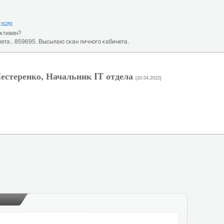
 услуг
активен?
чета.. 859695. Высылаю скан личного кабинета.
естеренко, Начальник IT отдела
[20.04.2022]