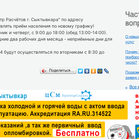
ы
Час
тр Расчётов г. Сыктывкара" по адресу
воп
влять приём населения по новому графику!
к и четверг, с 9:00 до 18:00 (обед 13:00-14:00).
О новых
едние два рабочих дня месяца - неприёмные дни для
услуг
4 будут осуществляться по вторникам с 8:30 до
Почему
приборо
число?
Поделиться…
Правомо
замену 
Все 