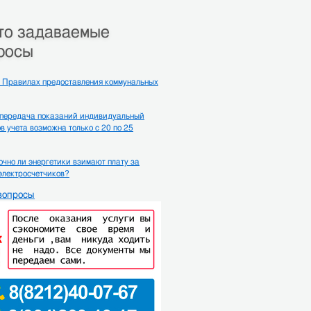
то задаваемые
росы
 Правилах предоставления коммунальных
 передача показаний индивидуальный
в учета возможна только с 20 по 25
чно ли энергетики взимают плату за
электросчетчиков?
вопросы