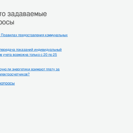
то задаваемые
росы
 Правилах предоставления коммунальных
 передача показаний индивидуальный
в учета возможна только с 20 по 25
чно ли энергетики взимают плату за
электросчетчиков?
вопросы