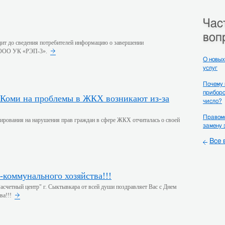
Час
воп
ит до сведения потребителей информацию о завершении
, ООО УК «РЭП-3».
О новых
услуг
Почему
приборо
число?
Правомо
ирования на нарушения прав граждан в сфере ЖКХ отчиталась о своей
замену 
Все 
-коммунального хозяйства!!!
счетный центр" г. Сыктывкара от всей души поздравляет Вас с Днем
ва!!!