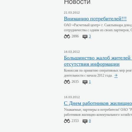
Новости
21.03.2012
Вниманию потребителей!!!
ОАО «Расчетный центр» г. Сыктывкара довод
сотрудничества с одним из своих партнеров
2896
3
16.03.2012
Большинство жалоб жителей Коми на проблемы в ЖКХ возникают из-за
отсутствия информации
Комиссия по принятию оперативных мер реаг
деятельности с начала 2012 года.
2635
1
16.03.2012
С Днем работников жилищно
Уважаемые, партнеры и потребители! ОАО "Ра
работников жилищно-коммунального хозяйст
2353
0