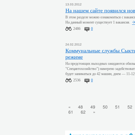
13.03.2012
На нашем сайте появился но
В этом разделе можно ознакомиться с вакан
На данный момент существует 1 вакансия.
2486
0
24.02.2012
Коммунальные службы Сыктывкара готовятся к работе в усиленном
режиме
На предстоящих выходных ожидаются обиль
"Спецавтохозяйство") намерено задействоват
будет заниматься до 42 машин, днем — 11-12
2536
0
«
48
49
50
51
52
61
62
»